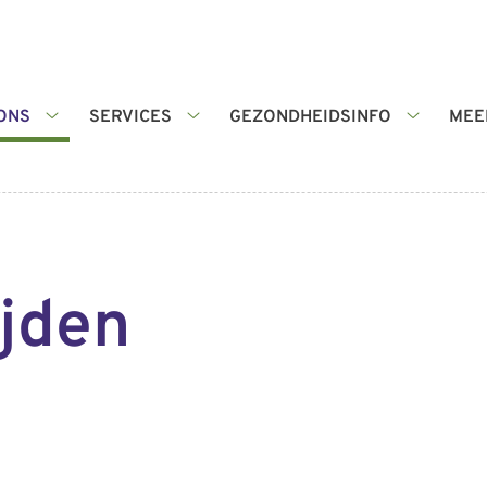
ONS
SERVICES
GEZONDHEIDSINFO
MEE
Over
Services
Gezondhe
ons
submenu
submenu
submenu
jden