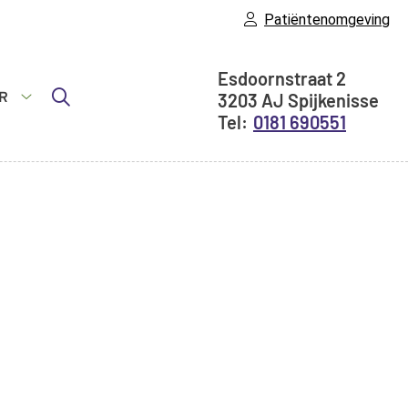
Patiëntenomgeving
Adresgegeven
Esdoornstraat
2
R
3203 AJ
Spijkenisse
idsinfo
Meer
0181 690551
submenu