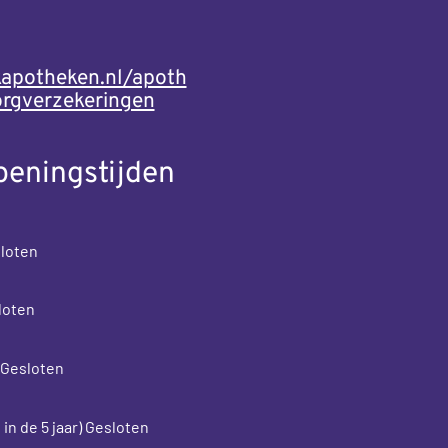
kapotheken.nl/apoth
orgverzekeringen
peningstijden
loten
loten
 Gesloten
in de 5 jaar) Gesloten