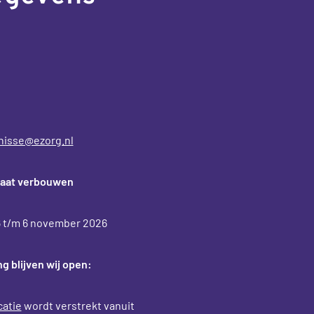
nisse@ezorg.nl
gaat verbouwen
26 t/m 6 november 2026
g blijven wij open:
atie
wordt verstrekt vanuit