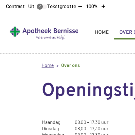
Tekst
Tekst
Contrast
Tekstgrootte
100%
Uit
verkleinen
vergroten
met
met
10%
10%
Hoofdmenu
HOME
OVER 
Home
Over ons
Openingsti
Maandag
08.00 – 17.30 uur
Dinsdag
08.00 – 17.30 uur
Woensdag
08.00 – 17.30 uur