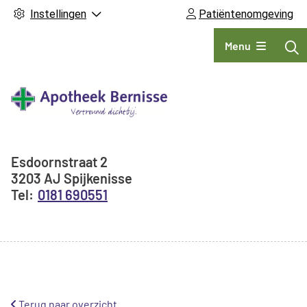
Instellingen
Patiëntenomgeving
Hoofdmenu
Menu
Adresgegevens
Esdoornstraat
2
3203 AJ
Spijkenisse
0181 690551
Terug naar overzicht