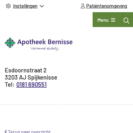
Instellingen
Patiëntenomgeving
Hoofdmenu
Menu
Adresgegevens
Esdoornstraat
2
3203 AJ
Spijkenisse
0181 690551
Terug naar overzicht