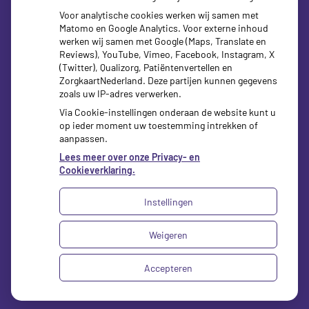
Voor analytische cookies werken wij samen met
Matomo en Google Analytics. Voor externe inhoud
werken wij samen met Google (Maps, Translate en
zorgverzekeraars
Reviews), YouTube, Vimeo, Facebook, Instagram, X
(Twitter), Qualizorg, Patiëntenvertellen en
ZorgkaartNederland. Deze partijen kunnen gegevens
zoals uw IP-adres verwerken.
Via Cookie-instellingen onderaan de website kunt u
op ieder moment uw toestemming intrekken of
aanpassen.
Lees meer over onze Privacy- en
Cookieverklaring.
Instellingen
Uw Zorg Online
|
Beheer
Weigeren
Bezoek
onze
Privacy verklaring
|
Cookie-instellingen
|
facebook
Accepteren
Voorwaarden
pagina