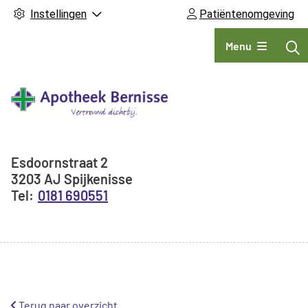
Instellingen
Patiëntenomgeving
Hoofdmenu
Menu
Adresgegevens
Esdoornstraat
2
3203 AJ
Spijkenisse
0181 690551
Terug naar overzicht